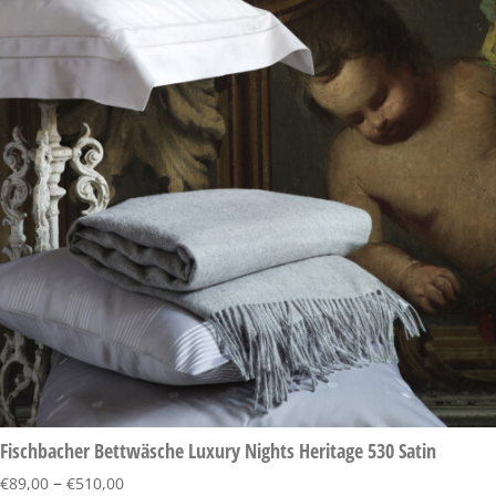
Fischbacher Bettwäsche Luxury Nights Heritage 530 Satin
–
€
89,00
€
510,00