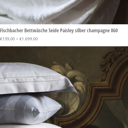
Fischbacher Bettwäsche Seide Paisley silber champagne 860
–
€
139,00
€
1.699,00