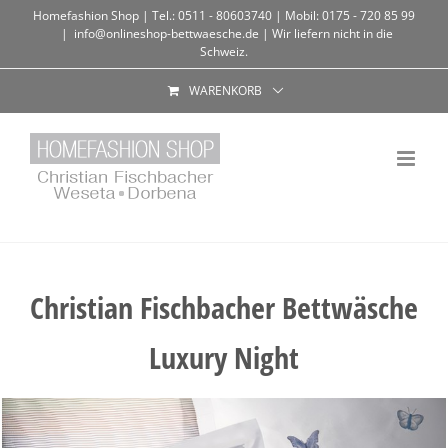
Homefashion Shop | Tel.: 0511 - 80603740 | Mobil: 0175 - 720 85 99
|
info@onlineshop-bettwaesche.de | Wir liefern nicht in die
Schweiz.
WARENKORB
Christian Fischbacher Bettwäsche
Luxury Night