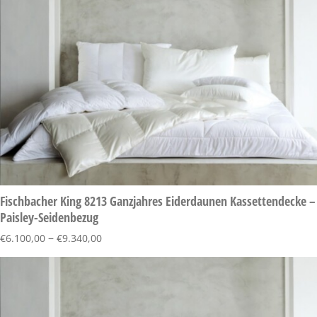
Fischbacher King 8213 Ganzjahres Eiderdaunen Kassettendecke –
Paisley-Seidenbezug
–
€
6.100,00
€
9.340,00