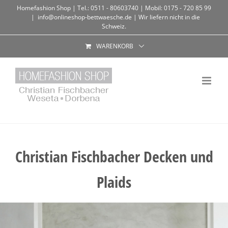
Homefashion Shop | Tel.: 0511 - 80603740 | Mobil: 0175 - 720 85 99
|
info@onlineshop-bettwaesche.de | Wir liefern nicht in die
Schweiz.
WARENKORB
Christian Fischbacher Decken und
Plaids