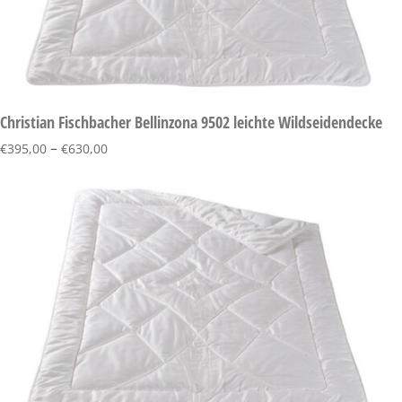
Christian Fischbacher Bellinzona 9502 leichte Wildseidendecke
–
€
395,00
€
630,00