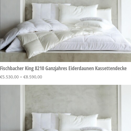
Fischbacher King 8210 Ganzjahres Eiderdaunen Kassettendecke
–
€
5.530,00
€
8.590,00