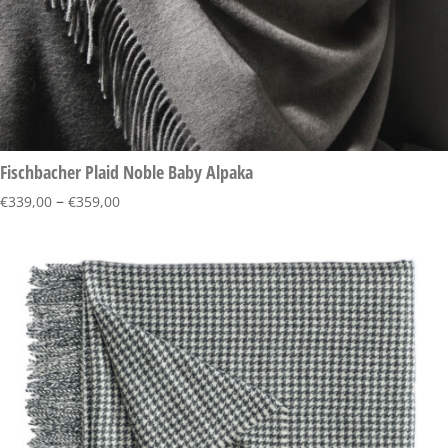
Fischbacher Plaid Noble Baby Alpaka
–
€
339,00
€
359,00