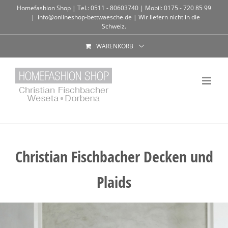
Homefashion Shop | Tel.: 0511 - 80603740 | Mobil: 0175 - 720 85 99
|
info@onlineshop-bettwaesche.de | Wir liefern nicht in die
Schweiz.
WARENKORB
Christian Fischbacher Decken und
Plaids