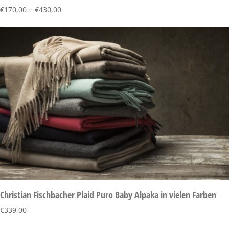
–
€
170,00
€
430,00
Christian Fischbacher Plaid Puro Baby Alpaka in vielen Farben
€
339,00