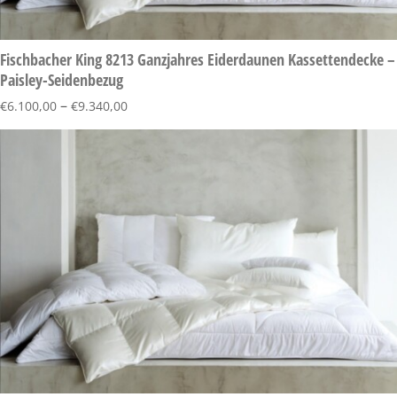
Fischbacher King 8213 Ganzjahres Eiderdaunen Kassettendecke –
Paisley-Seidenbezug
–
€
6.100,00
€
9.340,00