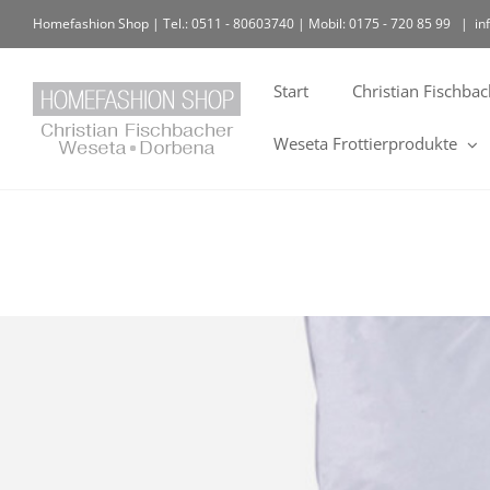
Homefashion Shop | Tel.: 0511 - 80603740 | Mobil: 0175 - 720 85 99
|
in
Start
Christian Fischba
Weseta Frottierprodukte