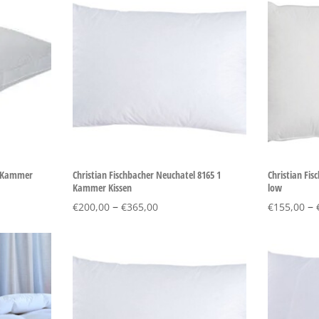
 3 Kammer
Christian Fischbacher Neuchatel 8165 1
Christian Fis
Kammer Kissen
low
–
–
€
200,00
€
365,00
€
155,00