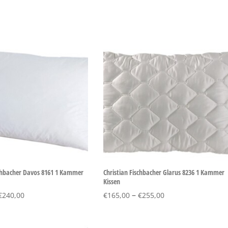
schbacher Davos 8161 1 Kammer
Christian Fischbacher Glarus 8236 1 Kammer
Kissen
–
€
240,00
€
165,00
€
255,00