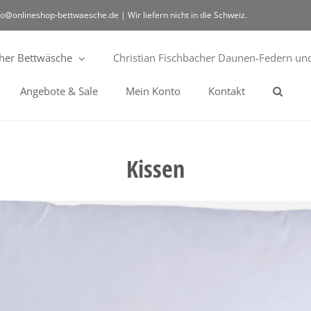
fo@onlineshop-bettwaesche.de | Wir liefern nicht in die Schweiz.
cher Bettwäsche
Christian Fischbacher Daunen-Federn und
Angebote & Sale
Mein Konto
Kontakt
Kissen