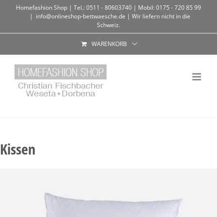
Homefashion Shop | Tel.: 0511 - 80603740 | Mobil: 0175 - 720 85 99
|
info@onlineshop-bettwaesche.de | Wir liefern nicht in die
Schweiz.
WARENKORB
Kissen