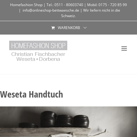
Homefashion Shop | Tel.: 0511 - 80603740 | Mobil: 0175 - 720 85 99
|
info@onlineshop-bettwaesche.de | Wir liefern nicht in die
Schweiz.
WARENKORB
Weseta Handtuch