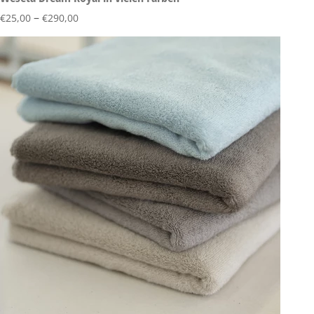
–
€
25,00
€
290,00