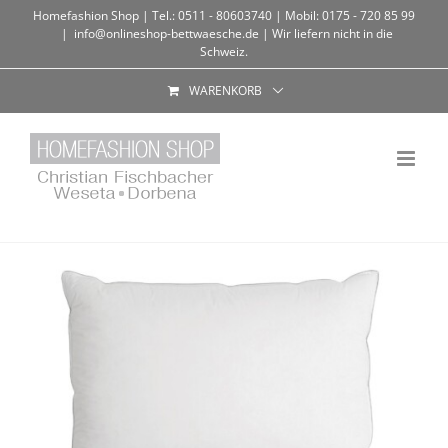
Homefashion Shop | Tel.: 0511 - 80603740 | Mobil: 0175 - 720 85 99
|
info@onlineshop-bettwaesche.de | Wir liefern nicht in die
Schweiz.
WARENKORB