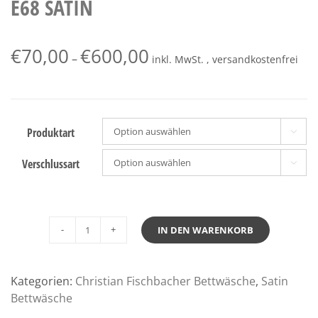
E68 SATIN
€
70,00
€
600,00
–
inkl. MwSt. , versandkostenfrei
Produktart

Verschlussart

IN DEN WARENKORB
Fischbacher
Bettwäsche
Aviva
Kategorien:
Christian Fischbacher Bettwäsche
,
Satin
E68
Bettwäsche
Satin