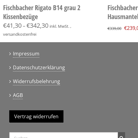
Fischbacher Rigato B14 grau 2
Fischbache
Kissenbezüge
Hausmante
Urspr
€
41,30
€
342,30
–
inkl. MwSt. ,
€
239,
€
339,00
Preis
versandkostenfrei
war:
€339,
Impressum
Datenschutzerklärung
Widerrufsbelehrung
AGB
Vertrag widerrufen