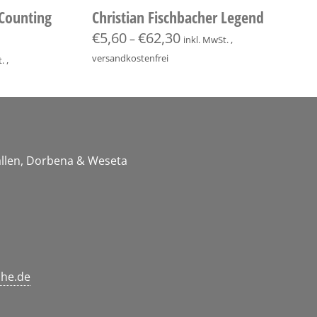
 Counting
Christian Fischbacher Legend
€
5,60
€
62,30
–
inkl. MwSt. ,
versandkostenfrei
. ,
Gallen, Dorbena & Weseta
che.de