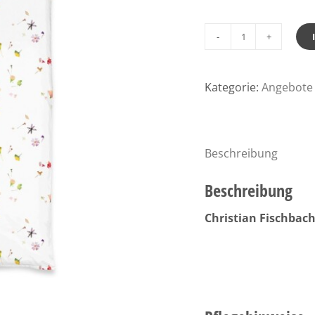
Fischbacher
Bettwäsche
Dance
Kategorie:
Angebote 
F08
Satin
Menge
Beschreibung
Beschreibung
Christian Fischbach