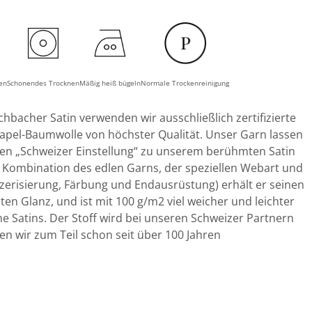
hen
Schonendes Trocknen
Mäßig heiß bügeln
Normale Trockenreinigung
chbacher Satin verwenden wir ausschließlich zertifizierte
pel-Baumwolle von höchster Qualität. Unser Garn lassen
ten „Schweizer Einstellung“ zu unserem berühmten Satin
 Kombination des edlen Garns, der speziellen Webart und
erisierung, Färbung und Endausrüstung) erhält er seinen
ten Glanz, und ist mit 100 g/m2 viel weicher und leichter
he Satins. Der Stoff wird bei unseren Schweizer Partnern
nen wir zum Teil schon seit über 100 Jahren