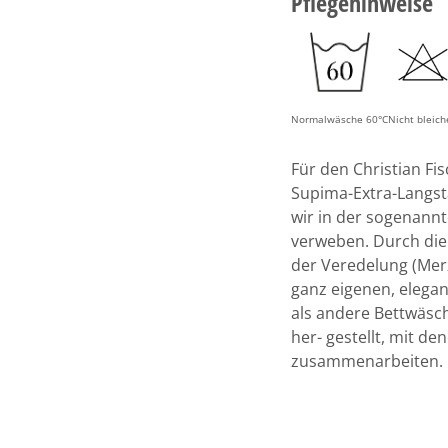
Pflegehinweise
Normalwäsche 60°C
Nicht bleic
Für den Christian Fis
Supima-Extra-Langsta
wir in der sogenann
verweben. Durch die
der Veredelung (Merz
ganz eigenen, elegan
als andere Bettwäsc
her- gestellt, mit de
zusammenarbeiten.