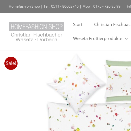
Homefashion Shop | Tel.: 0511 - 80603740 | Mobil: 0175 - 720 85 99
|
in
Start
Christian Fischba
Weseta Frottierprodukte
Sale!