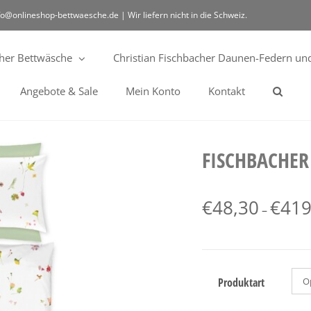
fo@onlineshop-bettwaesche.de | Wir liefern nicht in die Schweiz.
cher Bettwäsche
Christian Fischbacher Daunen-Federn und
Angebote & Sale
Mein Konto
Kontakt
FISCHBACHER
€
48,30
€
419
–
Produktart