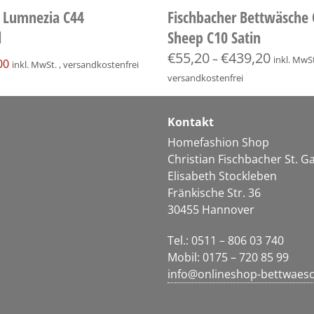
r Lumnezia C44
Fischbacher Bettwäsche
l
Sheep C10 Satin
ünglicher
Aktueller
€
55,20
€
439,20
–
inkl. MwSt
00
inkl. MwSt. , versandkostenfrei
Preis
versandkostenfrei
ist:
00
€239,00.
Kontakt
Homefashion Shop
Christian Fischbacher St. 
Elisabeth Stockleben
Fränkische Str. 36
30455 Hannover
Tel.: 0511 – 806 03 740
Mobil: 0175 – 720 85 99
info@onlineshop-bettwaes