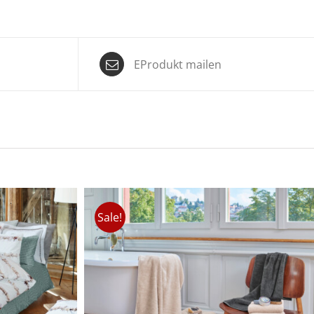
EProdukt mailen
Sale!