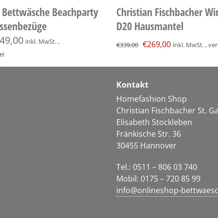
r Bettwäsche Beachparty
Christian Fischbacher W
issenbezüge
D20 Hausmantel
Ursprünglicher
Aktueller
49,00
inkl. MwSt. ,
€
269,00
€
339,00
inkl. MwSt. , v
Preis
Preis
ei
war:
ist:
€339,00
€269,00.
Kontakt
Homefashion Shop
Christian Fischbacher St. 
Elisabeth Stockleben
Fränkische Str. 36
30455 Hannover
Tel.: 0511 – 806 03 740
Mobil: 0175 – 720 85 99
info@onlineshop-bettwaes