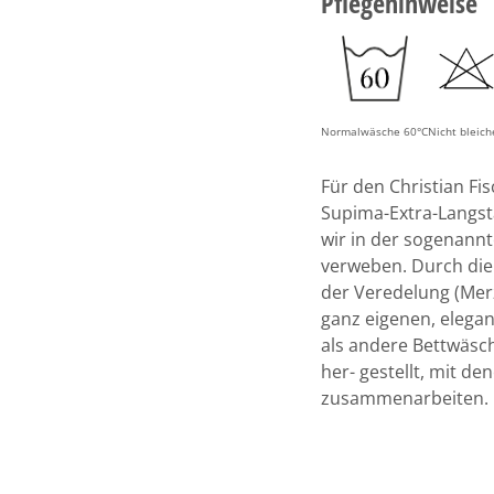
Pflegehinweise
Normalwäsche 60°C
Nicht bleic
Für den Christian Fis
Supima-Extra-Langsta
wir in der sogenann
verweben. Durch die
der Veredelung (Merz
ganz eigenen, elegan
als andere Bettwäsc
her- gestellt, mit de
zusammenarbeiten.