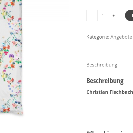
Fischbacher
Bettwäsche
Matisse
Kategorie:
Angebote 
E96
Satin
Menge
Beschreibung
Beschreibung
Christian Fischbach