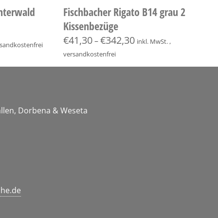
interwald
Fischbacher Rigato B14 grau 2
Kissenbezüge
€
41,30
€
342,30
–
inkl. MwSt. ,
ersandkostenfrei
versandkostenfrei
Gallen, Dorbena & Weseta
che.de