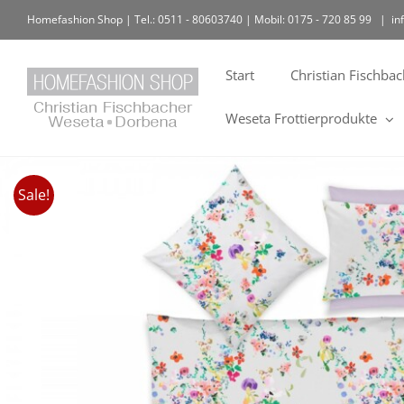
Homefashion Shop | Tel.: 0511 - 80603740 | Mobil: 0175 - 720 85 99
|
in
Start
Christian Fischba
Weseta Frottierprodukte
Sale!