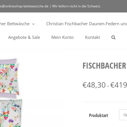
fo@onlineshop-bettwaesche.de | Wir liefern nicht in die Schweiz.
cher Bettwäsche
Christian Fischbacher Daunen-Federn und
Angebote & Sale
Mein Konto
Kontakt
FISCHBACHER
€
48,30
€
419
–
Produktart