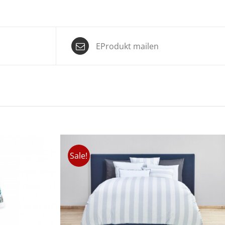
EProdukt mailen
Sale!