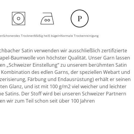
hen
Schonendes Trocknen
Mäßig heiß bügeln
Normale Trockenreinigung
chbacher Satin verwenden wir ausschließlich zertifizierte
pel-Baumwolle von höchster Qualität. Unser Garn lassen
ten „Schweizer Einstellung“ zu unserem berühmten Satin
 Kombination des edlen Garns, der speziellen Webart und
erisierung, Färbung und Endausrüstung) erhält er seinen
ten Glanz, und ist mit 100 g/m2 viel weicher und leichter
he Satins. Der Stoff wird bei unseren Schweizer Partnern
nen wir zum Teil schon seit über 100 Jahren