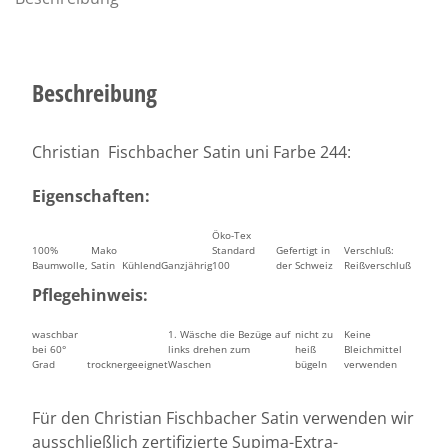
Beschreibung
Christian Fischbacher Satin uni Farbe 244:
Eigenschaften:
Öko-Tex
100%
Mako
Standard
Gefertigt in
Verschluß:
Baumwolle,
Satin
Kühlend
Ganzjährig
100
der Schweiz
Reißverschluß
Pflegehinweis:
waschbar
1. Wäsche die Bezüge auf
nicht zu
Keine
bei 60°
links drehen zum
heiß
Bleichmittel
Grad
trocknergeeignet
Waschen
bügeln
verwenden
Für den Christian Fischbacher Satin verwenden wir
ausschließlich zertifizierte Supima-Extra-