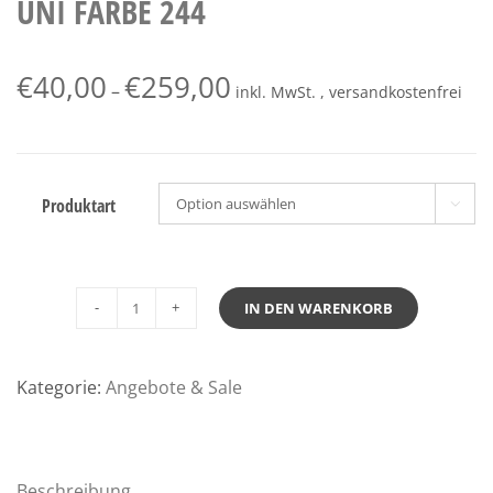
UNI FARBE 244
€
40,00
€
259,00
–
inkl. MwSt. , versandkostenfrei
Produktart

IN DEN WARENKORB
Fischbacher
Bettwäsche
Satin
Kategorie:
Angebote & Sale
uni
Farbe
244
Menge
Beschreibung