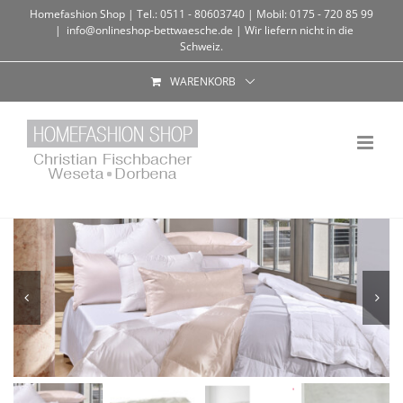
Homefashion Shop | Tel.: 0511 - 80603740 | Mobil: 0175 - 720 85 99
|
info@onlineshop-bettwaesche.de | Wir liefern nicht in die
Schweiz.
WARENKORB