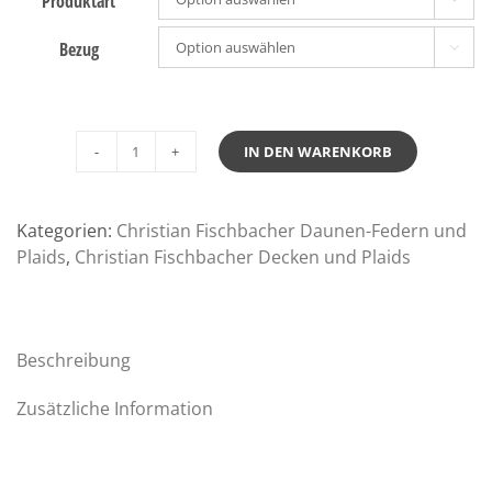
Produktart
Bezug

IN DEN WARENKORB
Fischbacher
Queen
leichte
Kategorien:
Christian Fischbacher Daunen-Federn und
Ganzjahres
Plaids
,
Christian Fischbacher Decken und Plaids
Eiderdaunen
Kassettendecke
Seidenbezug
Menge
Beschreibung
Zusätzliche Information