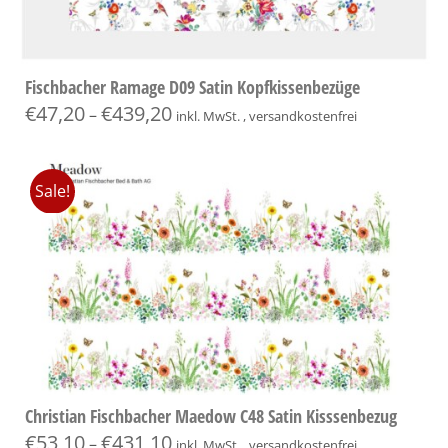
Fischbacher Ramage D09 Satin Kopfkissenbezüge
€
47,20
€
439,20
–
inkl. MwSt. , versandkostenfrei
Sale!
Christian Fischbacher Maedow C48 Satin Kisssenbezug
€
53,10
€
431,10
–
inkl. MwSt. , versandkostenfrei