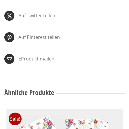
Auf Twitter teilen
Auf Pinterest teilen
EProdukt mailen
Ähnliche Produkte
Sale!